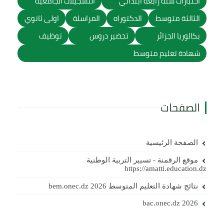
اختبارات سنة رابعة ابتدائي
التسجيلات الجامعية
الثالثة متوسط
الدكتوراه
المراسلة
اولى ثانوي
بكالوريا الجزائر
تحضير دروس
توظيف
شهادة تعليم متوسط
الصفحات
الصفحة الرئيسية
موقع الرقمنة - تسيير التربية الوطنية
https://amatti.education.dz
نتائج شهادة التعليم المتوسط 2026 bem.onec.dz
bac.onec.dz 2026