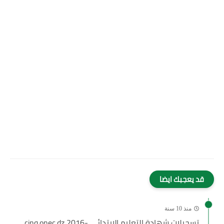
قد يعجبك ايضا
منذ 10 سنة
تسجيلات شهادة التعليم الإبتدائي -2016 cinq.onec.dz