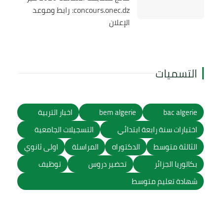
concours.onec.dz: رابط وموعد
الإعلان
التسميات
bac algerie
bem algerie
اخبار التربية
اختبارات سنة رابعة ابتدائي
التسجيلات الجامعية
الثالثة متوسط
الدكتوراه
المراسلة
اولى ثانوي
بكالوريا الجزائر
تحضير دروس
توظيف
شهادة تعليم متوسط