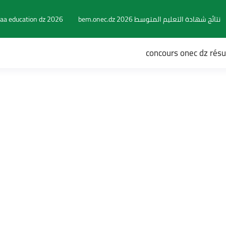
نتائج شهادة التعليم المتوسط 2026 bem.onec.dz
aa education dz 2026
concours onec dz rés