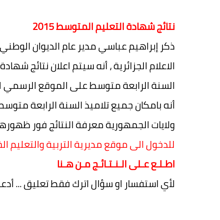
نتائج شهادة التعليم المتوسط 2015
ذكر إبراهيم عباسي مدير عام الديوان الوطن
أنه بامكان جميع تلاميذ السنة الرابعة متوس
ولايات الجمهورية معرفة النتائج فور ظهوره
للدخول الى موقع مديرية التربية والتعليم ال
اطـلـع عـلى الـنـتـائـج مـن هـنا
لأي استفسار او سؤال اترك فقط تعليق ... أدعوا