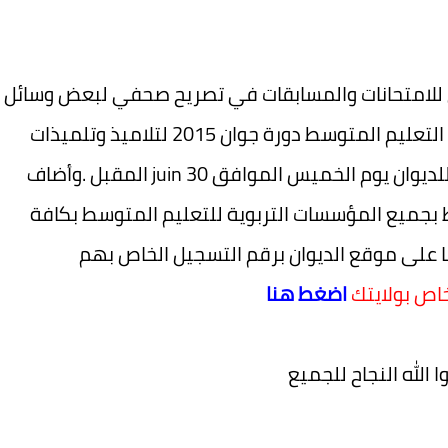
ي للامتحانات والمسابقات في تصريح صحفي لبعض وسائل
الاعلام الجزائرية ، أنه سيتم اعلان نتائج شهادة التعليم المتوسط دورة جوان 2015 لتلاميذ وتلميذات
السنة الرابعة متوسط على الموقع الرسمي للديوان يوم الخميس الموافق 30 juin المقبل .وأضاف
ط بجميع المؤسسات التربوية للتعليم المتوسط بكافة
ا على موقع الديوان برقم التسجيل الخاص بهم
خاص بولايتك
اضغط هنا
 الله النجاح للجميع