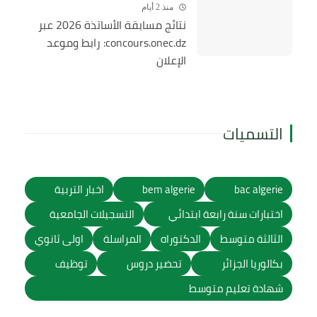
منذ 2 أيام
نتائج مسابقة الأساتذة 2026 عبر
concours.onec.dz: رابط وموعد
الإعلان
التسميات
bac algerie
bem algerie
اخبار التربية
اختبارات سنة رابعة ابتدائي
التسجيلات الجامعية
الثالثة متوسط
الدكتوراه
المراسلة
اولى ثانوي
بكالوريا الجزائر
تحضير دروس
توظيف
شهادة تعليم متوسط