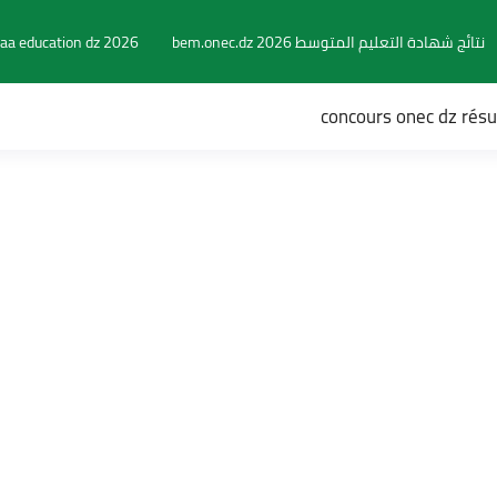
نتائج شهادة التعليم المتوسط 2026 bem.onec.dz
aa education dz 2026
concours onec dz rés