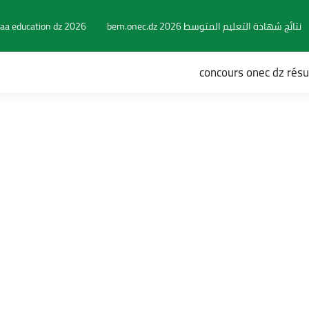
نتائج شهادة التعليم المتوسط 2026 bem.onec.dz
aa education dz 2026
concours onec dz rés