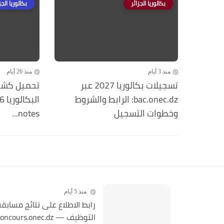
بكالوريا الجزائر
بكالوريا الجز
منذ 3 أيام
منذ 26 أيام
تسجيلات بكالوريا 2027 عبر
تحميل كشف
bac.onec.dz: الرابط والشروط
وخطوات التسجيل
notes...
منذ 5 أيام
رابط الاطلاع على نتائج مسابق
التوظيف — concours.onec.dz