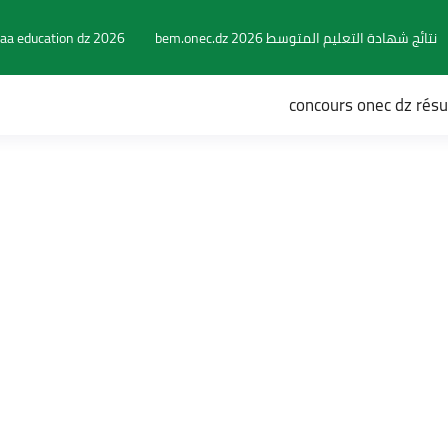
نتائج شهادة التعليم المتوسط 2026 bem.onec.dz
aa education dz 2026
concours onec dz rés