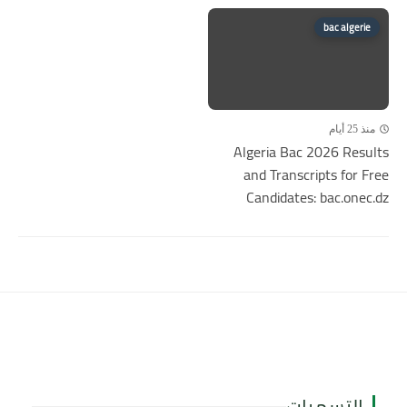
bac algerie
منذ 25 أيام
Algeria Bac 2026 Results
and Transcripts for Free
Candidates: bac.onec.dz
التسميات