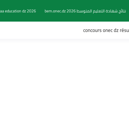
نتائج شهادة التعليم المتوسط 2026 bem.onec.dz
aa education dz 2026
concours onec dz rés