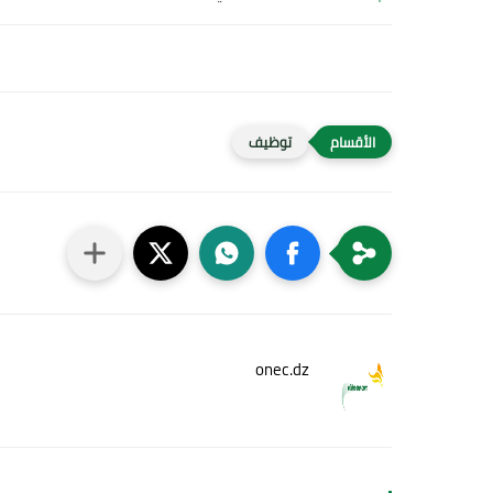
توظيف
onec.dz