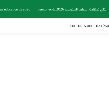
نتائج شهادة التعليم المتوسط 2026 bem.onec.dz
aa education dz 2026
concours onec dz rés