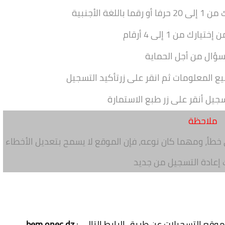
من 1 إلى 20 حرفا أو رقما باللغة الأجنبية
ن إختيارك
من 1 إلى 4 أرقام
سؤال
من أجل الحماية
ع المعلومات ثم انقر على زر
تأكيد التسجيل
سجيل أنقر على زر
طبع الاستمارة
ملاحظة
خطأ، ومهما كان نوعه، فإن الموقع لا يسمح بتعديل الأخطاء
إعادة التسجيل من جديد
وقع التسجيلات عن طريق الرابط التالي :
bem.onec.dz