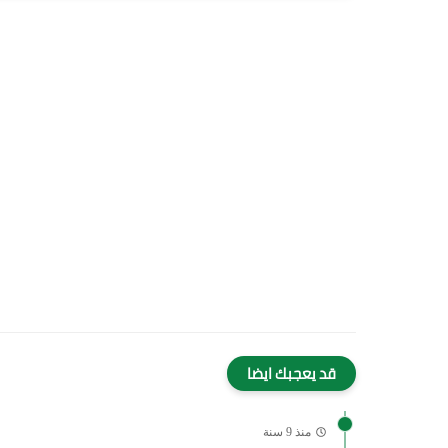
قد يعجبك ايضا
منذ 9 سنة