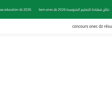
نتائج شهادة التعليم المتوسط 2026 bem.onec.dz
aa education dz 2026
concours onec dz rés