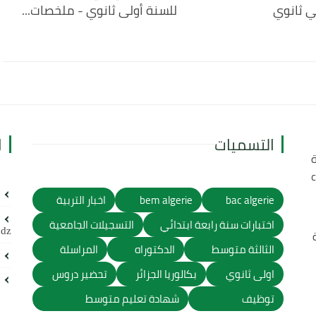
ي ثانوي
للسنة أولى ثانوي - ملخصات...
التسميات
ا
ة
bac algerie
bem algerie
اخبار التربية
اختبارات سنة رابعة ابتدائي
التسجيلات الجامعية
.dz
الثالثة متوسط
الدكتوراه
المراسلة
اولى ثانوي
بكالوريا الجزائر
تحضير دروس
توظيف
شهادة تعليم متوسط