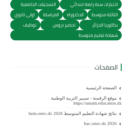
اختبارات سنة رابعة ابتدائي
التسجيلات الجامعية
الثالثة متوسط
الدكتوراه
المراسلة
اولى ثانوي
بكالوريا الجزائر
تحضير دروس
توظيف
شهادة تعليم متوسط
الصفحات
الصفحة الرئيسية
موقع الرقمنة - تسيير التربية الوطنية
https://amatti.education.dz
نتائج شهادة التعليم المتوسط 2026 bem.onec.dz
bac.onec.dz 2026