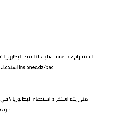
لاستخراج
bac.onec.dz
يبدا تلاميذ البكاروريا في الجزائر هاته الايام بالبحث في الانترنيت عن رابط موقع
استدعاء البكالوريا وكذلك موقع سحب استدعاء شهادة البكالوريا ins.onec.dz/bac
متى يتم استخراج استدعاء البكالوريا ؟ في 
موعد 