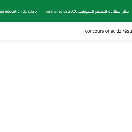
نتائج شهادة التعليم المتوسط 2026 bem.onec.dz
aa education dz 2026
concours onec dz rés