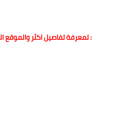
لمعرفة تفاصيل اكثر والموقع الخاص بالاستدعاء رجاء قم بالدخول للرابط اسفله :