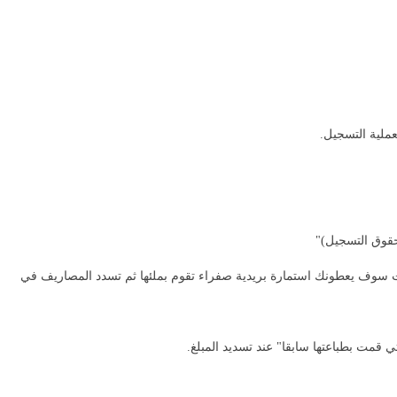
ات سوف يعطونك استمارة بريدية صفراء تقوم بملئها ثم تسدد المصاريف في
تي قمت بطباعتها سابقا" عند تسديد المبلغ.