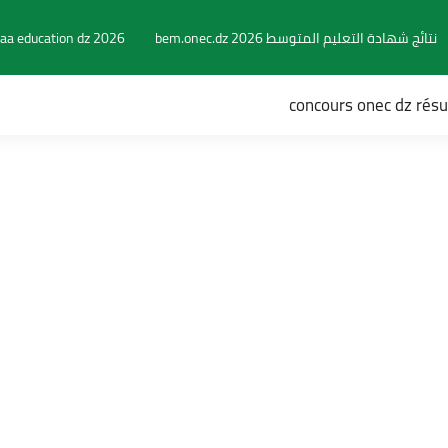
نتائج شهادة التعليم المتوسط 2026 bem.onec.dz
aa education dz 2026
concours onec dz rés