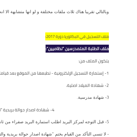
وبالتالي تقريبا هناك ثلاث ملفات مختلفة و لو انها متشابهة ال
ملف التسجيل في البكالوريا دورة 2017:
ملف الطلبة المتمدرسين "نظاميين":
يتكون الملف من:
1- إستمارة التسجيل الإلكترونية - تطبعها من الموقع بعد قيامك بعملية التسجيل.
2- شهادة الميلاد اصلية.
3- شهادة مدرسية.
4- شهادة اصدار حوالة بريدية "تجدها في الأسفل تحت عنوان (حقوق التسجيل)"
5- قبل التوجه لمركز البريد اطلب استمارة البريد صفراء من ثانويتك وستقوم بملئها ثم تسدد المصاريف في مركز البريد وتحتفظ بالوصل.
- لا تنسى التأكد من القيام بختم "شهادة اصدار حوالة بريدية وال