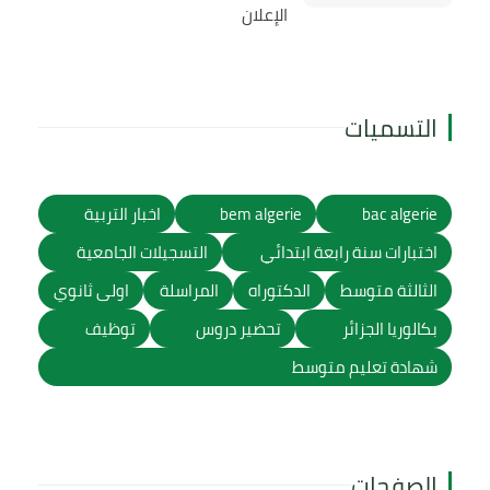
الإعلان
التسميات
bac algerie
bem algerie
اخبار التربية
اختبارات سنة رابعة ابتدائي
التسجيلات الجامعية
الثالثة متوسط
الدكتوراه
المراسلة
اولى ثانوي
بكالوريا الجزائر
تحضير دروس
توظيف
شهادة تعليم متوسط
الصفحات