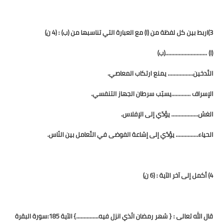
3)اربط بين كل لفظة من (ا) مع العبارة التي تناسبها من (ب) : (4 ن)
(ا) ............................(ب)
التّدخين................. يمنع ارتكاب المعاصي.
الإسراف .............يسبّب سرطان الجهاز التنفسي.
الغش.................. يؤدّي إلى الإفلاس.
الحياء............... يؤدّي إلى إشاعة الفوضى في التّعامل بين النّاس.
4) أكمل إلى آخر الآية : (6 ن)
قال الله تعالى : { شهر رمضان الّذي انزل فيه...............} الآية 185:سورة البقرة