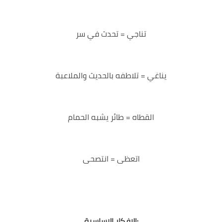
تناجي = تحدث في سر
يناغي = تلاطفه بالحديث والملاعبة
القطاه = طائر يشبه الحمام
اتعظى = انتصحى
الافكار الاساسية: