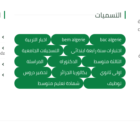
التسميات
ا
ة
bac algerie
bem algerie
اخبار التربية
اختبارات سنة رابعة ابتدائي
التسجيلات الجامعية
.dz
الثالثة متوسط
الدكتوراه
المراسلة
اولى ثانوي
بكالوريا الجزائر
تحضير دروس
توظيف
شهادة تعليم متوسط