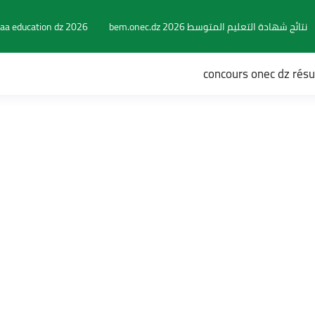
نتائج شهادة التعليم المتوسط 2026 bem.onec.dz
aa education dz 2026
concours onec dz rés