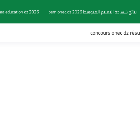
نتائج شهادة التعليم المتوسط 2026 bem.onec.dz
aa education dz 2026
concours onec dz rés