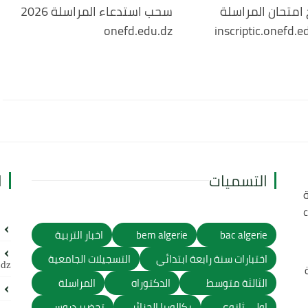
 امتحان المراسلة
سحب استدعاء المراسلة 2026
onefd.edu.dz
التسميات
ا
ة
bac algerie
bem algerie
اخبار التربية
اختبارات سنة رابعة ابتدائي
التسجيلات الجامعية
.dz
الثالثة متوسط
الدكتوراه
المراسلة
اولى ثانوي
بكالوريا الجزائر
تحضير دروس