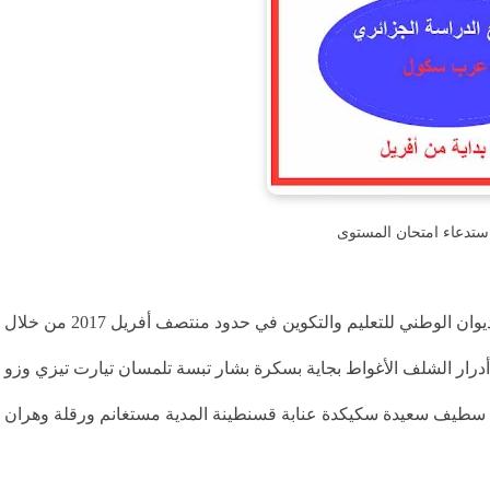
ستدعاء امتحان المستوى
سحب استدعاءات امتحان المستوى من خلال موقع الديوان الوطني للتعليم والتكوين في حدود منتصف أفريل 2017 من خلال
أدرار الشلف الأغواط بجاية بسكرة بشار تبسة تلمسان تيارت تيزي وزو