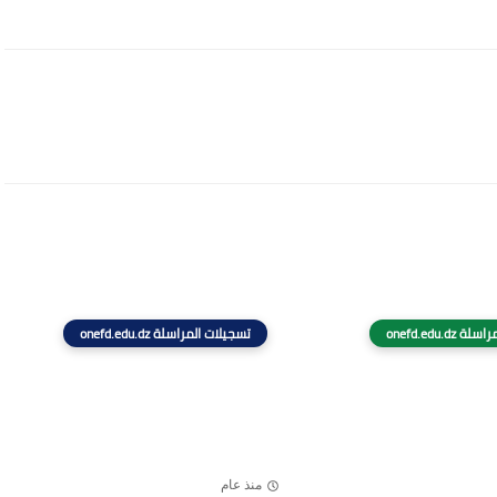
onefd.edu.d
تسجيلات المراسلة onefd.edu.dz
منذ عام