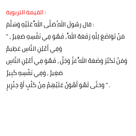
القيمة التربوية :
قال رسُولَ اللَّهِ صَلَّى اللَّهُ عَلَيْهِ وَسَلَّمَ :
" مَنْ تَوَاضَعَ لِلَّهِ رَفَعَهُ اللَّهُ ، فَهُوَ فِي نَفْسِهِ صَغِيرٌ ،
وَفِي أَعْيُنِ النَّاسِ عَظِيمٌ
وَمَنْ تَكَبَّرَ وَضَعَهُ اللَّهُ عَزَّ وَجَلَّ ، فَهُوَ فِي أَعْيُنِ النَّاسِ
صَغِيرٌ ، وَفِي نَفْسِهِ كَبِيرٌ
وَحَتَّى لَهُوَ أَهْوَنُ عَلَيْهِمْ مِنْ كَلْبٍ أَوْ خِنْزِيرٍ " .