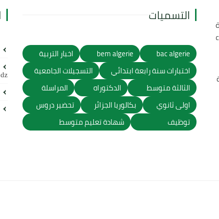
التسميات
ا
ة
bac algerie
bem algerie
اخبار التربية
اختبارات سنة رابعة ابتدائي
التسجيلات الجامعية
.dz
الثالثة متوسط
الدكتوراه
المراسلة
اولى ثانوي
بكالوريا الجزائر
تحضير دروس
توظيف
شهادة تعليم متوسط