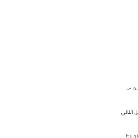
 -...
 الثاني
وسط -...