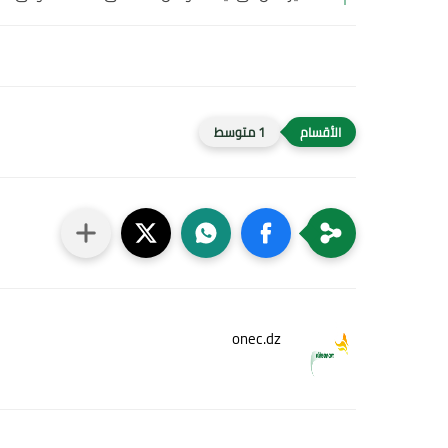
1 متوسط
onec.dz