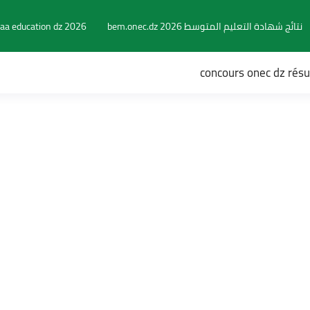
نتائج شهادة التعليم المتوسط 2026 bem.onec.dz
aa education dz 2026
concours onec dz rés