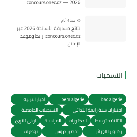
2026 — concours.onec.dz
منذ 4 أيام
نتائج مسابقة الأساتذة 2026 عبر
concours.onec.dz: رابط وموعد
الإعلان
التسميات
bac algerie
bem algerie
اخبار التربية
اختبارات سنة رابعة ابتدائي
التسجيلات الجامعية
الثالثة متوسط
الدكتوراه
المراسلة
اولى ثانوي
بكالوريا الجزائر
تحضير دروس
توظيف