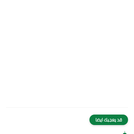
قد يعجبك ايضا