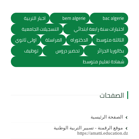
bac algerie
bem algerie
اخبار التربية
اختبارات سنة رابعة ابتدائي
التسجيلات الجامعية
الثالثة متوسط
الدكتوراه
المراسلة
اولى ثانوي
بكالوريا الجزائر
تحضير دروس
توظيف
شهادة تعليم متوسط
الصفحات
الصفحة الرئيسية
موقع الرقمنة - تسيير التربية الوطنية
https://amatti.education.dz