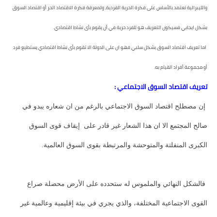
والليبرالية تعتمد بالأساس على فكرة الحرية الفردية، ولمعرفة فكرة الاقتصاد الحر أو اقتصاد السوق
بشكل ايجابي فسيكون التعريف هو للفرد حرية في أن يقوم بأى نشاط اقتصادي.
اما تعريف اقتصاد السوق بشكل سلبي فهو ان على الدولة الا تقوم بأى نشاط اقتصادي يستطيع فرد
أو مجموعة أفراد القيام به.
تعريف اقتصاد السوق الاجتماعي :
إن مصطلح اقتصاد السوق الاجتماعي بالرغم من ان شعاره يبدو في
صالح المجتمع الا ان هذا الشعار غير قادر على إيقاف قوى السوق
الكبرى المنفلتة والمتوحشة والمرتبطة بقوى السوق العالمية.
فالشكل النهائي والملموس له ستحدده على الأرض محصلة صراع
القوى الاجتماعية المختلفة، والذي يجري في بيئة إقليمية وعالمية غير