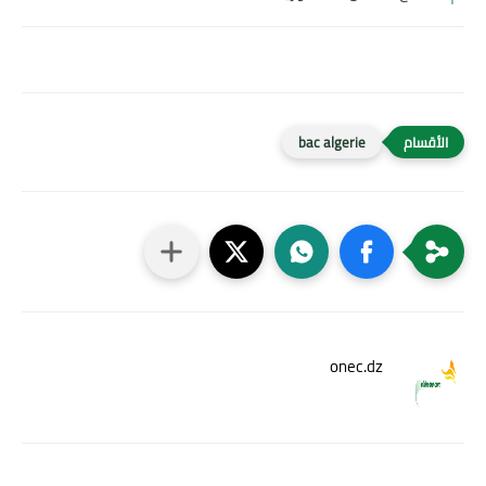
bac algerie
onec.dz