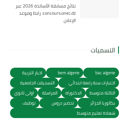
نتائج مسابقة الأساتذة 2026 عبر
concours.onec.dz: رابط وموعد
الإعلان
التسميات
bac algerie
bem algerie
اخبار التربية
اختبارات سنة رابعة ابتدائي
التسجيلات الجامعية
الثالثة متوسط
الدكتوراه
المراسلة
اولى ثانوي
بكالوريا الجزائر
تحضير دروس
توظيف
شهادة تعليم متوسط