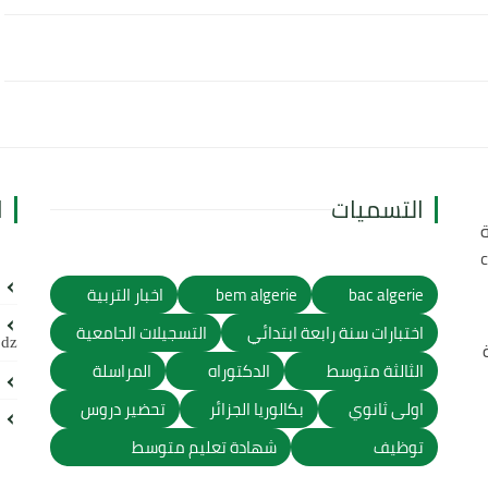
التسميات
ا
ة
bac algerie
bem algerie
اخبار التربية
اختبارات سنة رابعة ابتدائي
التسجيلات الجامعية
.dz
الثالثة متوسط
الدكتوراه
المراسلة
اولى ثانوي
بكالوريا الجزائر
تحضير دروس
توظيف
شهادة تعليم متوسط