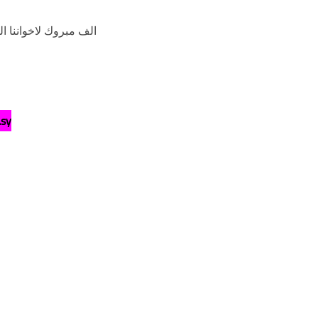
الف مبروك لاخواننا الط
سوري