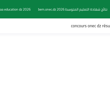
نتائج شهادة التعليم المتوسط 2026 bem.onec.dz
aa education dz 2026
concours onec dz rés