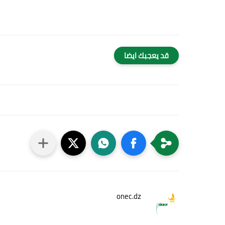
قد يعجبك ايضا
onec.dz