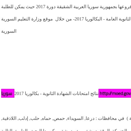
ظهرت نتائج امتحانات الشهادة الثانوية العامة بكافة فروعها بجمهورية سوريا العربية الشقيقة دورة 2017 حيث يمكن للطلبة
الاطلاع على نتائج الثانوية العامة - البكالوريا 2017- من خلال موقع وزارة التعليم السورية moed.gov.sy في جميع المحافظات
السورية
ا http://moed.gov.sy
نتائج امتحانات الشهادة الثانوية - بكالوريا 2017
20 (شهادة الثانوية العامة ) في محافظات : درعا, السويداء, حمص, حماه, حلب, إدلب, اللاذقية,