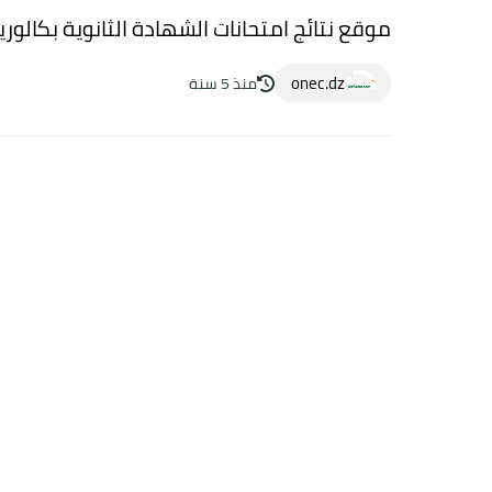
موقع نتائج امتحانات الشهادة الثانوية بكالوريا 2021 سوريا tp://moed.gov.sy
onec.dz
منذ 5 سنة