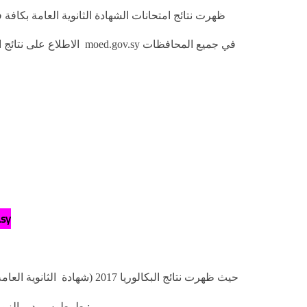
سوري
حيث ظهرت نتائج البكالوريا 17
طرطوس, دير الزور, الحسكة, الرقة. دمشق. ريف دمشق يمكن بدا البحث بالطريق التالية :