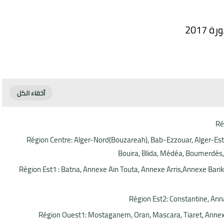
Ré
Région Centre: Alger-Nord(Bouzareah), Bab-Ezzouar, Alger-Est(
Bouira, Blida, Médéa, Boumerdés, A
Région Est1 : Batna, Annexe Ain Touta, Annexe Arris,Annexe Barika,
Région Est2: Constantine, Annab
Région Ouest1: Mostaganem, Oran, Mascara, Tiaret, Annex