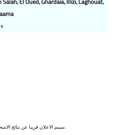
alah, El Oued, Ghardaia, Illizi, Laghouat,
Naama
 6
سيتم الاعلان قريبا عن نتائج الامتحان الخاص دورة 2017 على الموقع الرسمي لجامعة التكوين المتواصل.