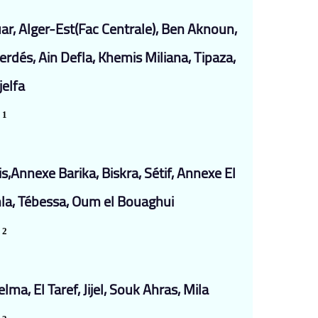
r, Alger-Est(Fac Centrale), Ben Aknoun,
rdés, Ain Defla, Khemis Miliana, Tipaza,
jelfa
 1
s,Annexe Barika, Biskra, Sétif, Annexe El
hla, Tébessa, Oum el Bouaghui
 2
ma, El Taref, Jijel, Souk Ahras, Mila