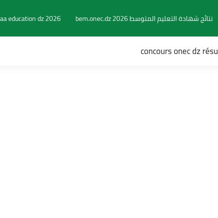
نتائج شهادة التعليم المتوسط 2026 bem.onec.dz
aa education dz 2026
concours onec dz rés