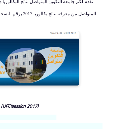
المتواصل من معرفة نتائج بكالوريا 2017 برقم التسجيل وذالك بداية من جويلية حيت يقدم لكم الموقع الرسمي نتائج الطلاب.
 l'UFC(session 2017)