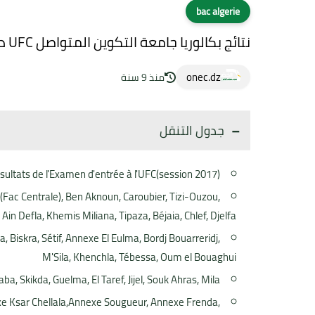
bac algerie
نتائج بكالوريا جامعة التكوين المتواصل UFC دورة 2017
onec.dz
منذ 9 سنة
جدول التنقل
sultats de l'Examen d'entrée à l'UFC(session 2017)
Fac Centrale), Ben Aknoun, Caroubier, Tizi-Ouzou,
in Defla, Khemis Miliana, Tipaza, Béjaia, Chlef, Djelfa
 Biskra, Sétif, Annexe El Eulma, Bordj Bouarreridj,
M'Sila, Khenchla, Tébessa, Oum el Bouaghui
a, Skikda, Guelma, El Taref, Jijel, Souk Ahras, Mila
e Ksar Chellala,Annexe Sougueur, Annexe Frenda,