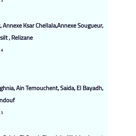
 3
, Annexe Ksar Chellala,Annexe Sougueur,
lt , Relizane
 4
hnia, Ain Temouchent, Saida, El Bayadh,
indouf
 5