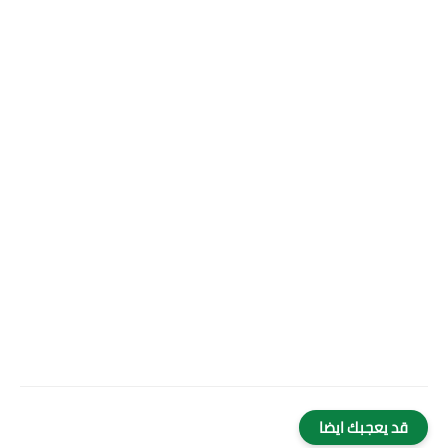
قد يعجبك ايضا