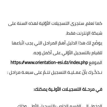
كما تعلم، ستجرى التسجيلات الأوّلية لهذه السنة على
شبكة الإنترنت فقط.
يوضّح لك هذا الدليل أهمّ المراحل التي يجب اتّباعها
للقيام بالتسجيل الأوّلي على أكمل وجه.
الموقع
https://www.orientation-esi.dz/index.php
نـذكّـرك بأنّ عمـليـة التسجيل تتـمّ على سبعـة مراحل :
في مرحـلة التسجيـلات الأولـية يمكنك:
الدخول إلى القسم الخاص بالتسجيل الأولي وذلك