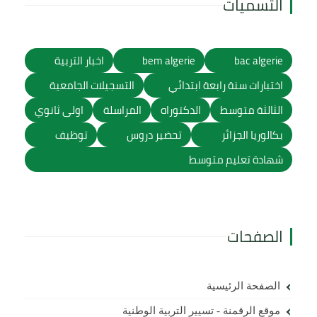
التسميات
bac algerie
bem algerie
اخبار التربية
اختبارات سنة رابعة ابتدائي
التسجيلات الجامعية
الثالثة متوسط
الدكتوراه
المراسلة
اولى ثانوي
بكالوريا الجزائر
تحضير دروس
توظيف
شهادة تعليم متوسط
الصفحات
الصفحة الرئيسية
موقع الرقمنة - تسيير التربية الوطنية