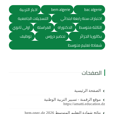
bac algerie
bem algerie
اخبار التربية
اختبارات سنة رابعة ابتدائي
التسجيلات الجامعية
الثالثة متوسط
الدكتوراه
المراسلة
اولى ثانوي
بكالوريا الجزائر
تحضير دروس
توظيف
شهادة تعليم متوسط
الصفحات
الصفحة الرئيسية
موقع الرقمنة - تسيير التربية الوطنية
https://amatti.education.dz
نتائج شهادة التعليم المتوسط 2026 bem.onec.dz