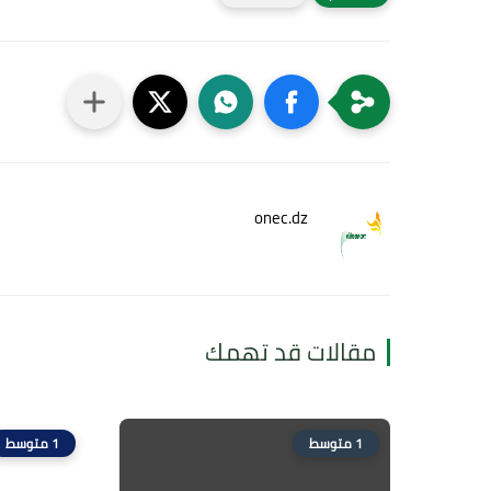
onec.dz
مقالات قد تهمك
1 متوسط
1 متوسط