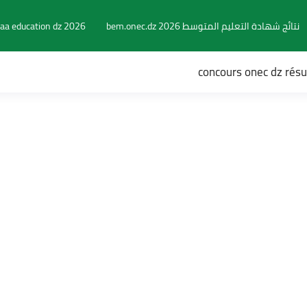
نتائج شهادة التعليم المتوسط 2026 bem.onec.dz
aa education dz 2026
concours onec dz rés