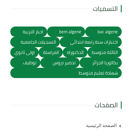
التسميات
bac algerie
bem algerie
اخبار التربية
اختبارات سنة رابعة ابتدائي
التسجيلات الجامعية
الثالثة متوسط
الدكتوراه
المراسلة
اولى ثانوي
بكالوريا الجزائر
تحضير دروس
توظيف
شهادة تعليم متوسط
الصفحات
الصفحة الرئيسية