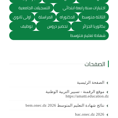
اختبارات سنة رابعة ابتدائي
التسجيلات الجامعية
الثالثة متوسط
الدكتوراه
المراسلة
اولى ثانوي
بكالوريا الجزائر
تحضير دروس
توظيف
شهادة تعليم متوسط
الصفحات
الصفحة الرئيسية
موقع الرقمنة - تسيير التربية الوطنية
https://amatti.education.dz
نتائج شهادة التعليم المتوسط 2026 bem.onec.dz
bac.onec.dz 2026