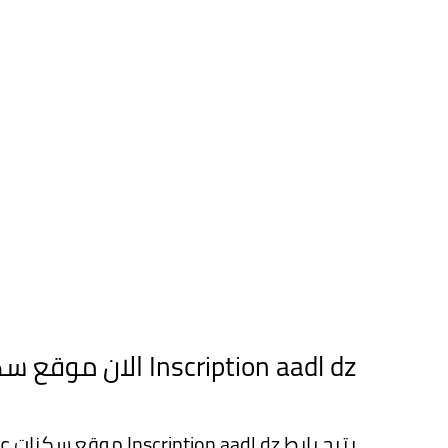
Inscription aadl dz الان موقع سكنات عدل تسجيل ونتائج
يتيح رابط on aadl dz