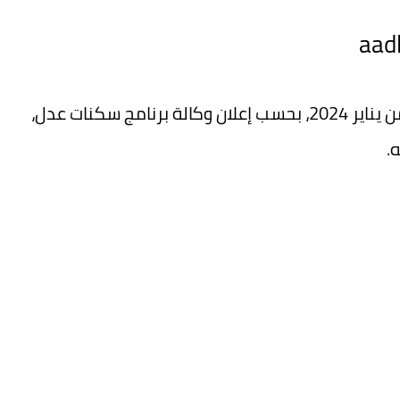
تحدد موعد التسجيل في عدل 3 aadl اعتبارًا من يناير 2024، بحسب إعلان وكالة برنامج سكنات عدل،
.