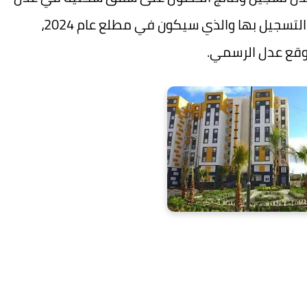
3، والتي ينتظر الكثير من المواطنين فتح باب التسجيل بها والذي سيكون في مطلع عام 2024،