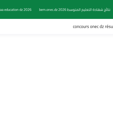
نتائج شهادة التعليم المتوسط 2026 bem.onec.dz
aa education dz 2026
concours onec dz rés