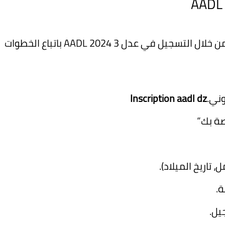
يمكن الحصول على شقة سكنية في عدل 3 من خلال التسجيل في عدل 3 2024 AADL باتباع الخطوات
Inscription aadl dz
صة بك”
 تاريخ الميلاد).
ة.
يل.