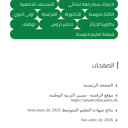
اختبارات سنة رابعة ابتدائي
التسجيلات الجامعية
الثالثة متوسط
الدكتوراه
المراسلة
اولى ثانوي
بكالوريا الجزائر
تحضير دروس
توظيف
شهادة تعليم متوسط
الصفحات
الصفحة الرئيسية
موقع الرقمنة - تسيير التربية الوطنية
https://amatti.education.dz
نتائج شهادة التعليم المتوسط 2026 bem.onec.dz
bac.onec.dz 2026