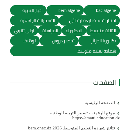
bac algerie
bem algerie
اخبار التربية
اختبارات سنة رابعة ابتدائي
التسجيلات الجامعية
الثالثة متوسط
الدكتوراه
المراسلة
اولى ثانوي
بكالوريا الجزائر
تحضير دروس
توظيف
شهادة تعليم متوسط
الصفحات
الصفحة الرئيسية
موقع الرقمنة - تسيير التربية الوطنية
https://amatti.education.dz
نتائج شهادة التعليم المتوسط 2026 bem.onec.dz