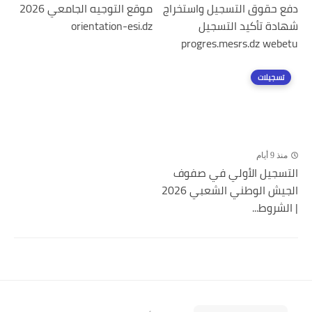
دفع حقوق التسجيل واستخراج
موقع التوجيه الجامعي 2026
شهادة تأكيد التسجيل
orientation-esi.dz
progres.mesrs.dz webetu
تسجيلات
منذ 9 أيام
التسجيل الأولي في صفوف
الجيش الوطني الشعبي 2026
| الشروط...