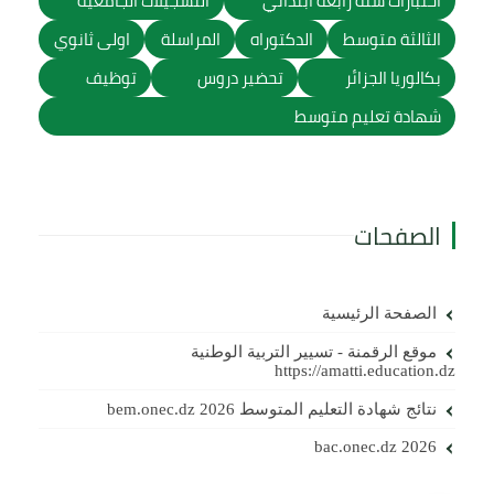
اختبارات سنة رابعة ابتدائي
التسجيلات الجامعية
الثالثة متوسط
الدكتوراه
المراسلة
اولى ثانوي
بكالوريا الجزائر
تحضير دروس
توظيف
شهادة تعليم متوسط
الصفحات
الصفحة الرئيسية
موقع الرقمنة - تسيير التربية الوطنية
https://amatti.education.dz
نتائج شهادة التعليم المتوسط 2026 bem.onec.dz
bac.onec.dz 2026