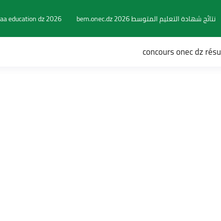
نتائج شهادة التعليم المتوسط 2026 bem.onec.dz
aa education dz 2026
concours onec dz rés