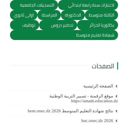
اختبارات سنة رابعة ابتدائي
التسجيلات الجامعية
الثالثة متوسط
الدكتوراه
المراسلة
اولى ثانوي
بكالوريا الجزائر
تحضير دروس
توظيف
شهادة تعليم متوسط
الصفحات
الصفحة الرئيسية
موقع الرقمنة - تسيير التربية الوطنية
https://amatti.education.dz
نتائج شهادة التعليم المتوسط 2026 bem.onec.dz
bac.onec.dz 2026