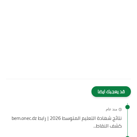
قد يعجبك ايضا
منذ عام
نتائج شهادة التعليم المتوسط 2026 | رابط bem.onec.dz
كشف النقاط...