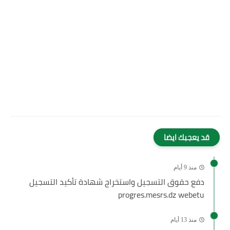
قد يعجبك ايضا
منذ 9 أيام
دفع حقوق التسجيل واستخراج شهادة تأكيد التسجيل
progres.mesrs.dz webetu
منذ 13 أيام