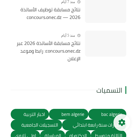
منذ 7 أيام
نتائج مسابقة توظيف الأساتذة
2026 — concours.onec.dz
منذ 5 أيام
نتائج مسابقة الأساتذة 2026 عبر
concours.onec.dz: رابط وموعد
الإعلان
التسميات
bac algerie
bem algerie
اخبار التربية
اختبارات سنة رابعة ابتدائي
التسجيلات الجامعية
الثالثة متوسط
الدكتوراه
المراسلة
اولى ثانوي