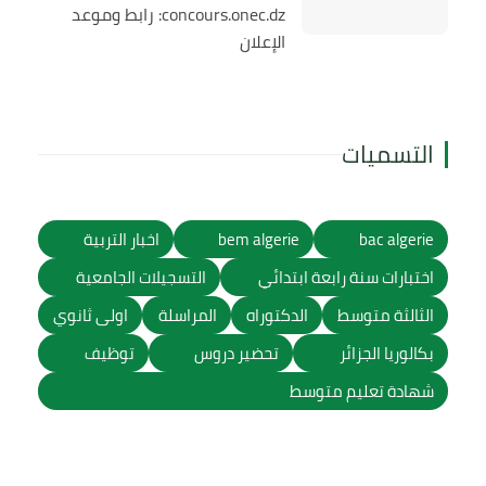
concours.onec.dz: رابط وموعد
الإعلان
التسميات
bac algerie
bem algerie
اخبار التربية
اختبارات سنة رابعة ابتدائي
التسجيلات الجامعية
الثالثة متوسط
الدكتوراه
المراسلة
اولى ثانوي
بكالوريا الجزائر
تحضير دروس
توظيف
شهادة تعليم متوسط