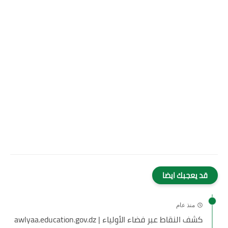
قد يعجبك ايضا
منذ عام
كشف النقاط عبر فضاء الأولياء | awlyaa.education.gov.dz