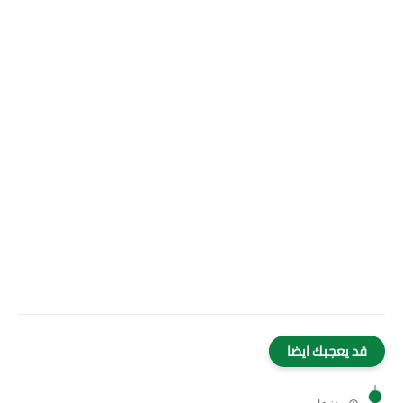
قد يعجبك ايضا