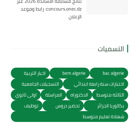
نتائج مسابقة الأساتذة 2026 عبر
concours.onec.dz: رابط وموعد
الإعلان
التسميات
bac algerie
bem algerie
اخبار التربية
اختبارات سنة رابعة ابتدائي
التسجيلات الجامعية
الثالثة متوسط
الدكتوراه
المراسلة
اولى ثانوي
بكالوريا الجزائر
تحضير دروس
توظيف
شهادة تعليم متوسط