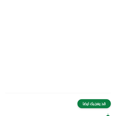
قد يعجبك ايضا