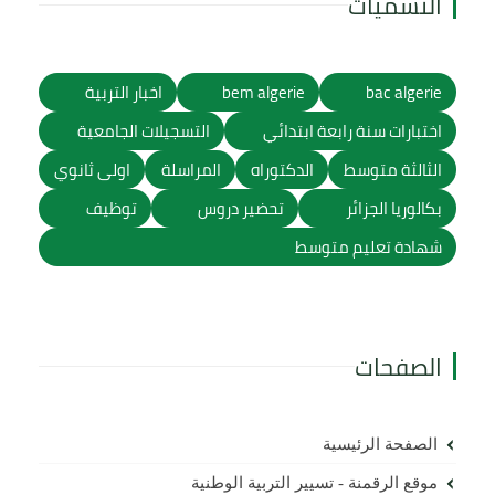
التسميات
bac algerie
bem algerie
اخبار التربية
اختبارات سنة رابعة ابتدائي
التسجيلات الجامعية
الثالثة متوسط
الدكتوراه
المراسلة
اولى ثانوي
بكالوريا الجزائر
تحضير دروس
توظيف
شهادة تعليم متوسط
الصفحات
الصفحة الرئيسية
موقع الرقمنة - تسيير التربية الوطنية