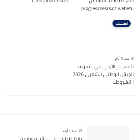
شهادة تأكيد التسجيل
orientation-esi.dz
progres.mesrs.dz webetu
تسجيلات
منذ 9 أيام
التسجيل الأولي في صفوف
الجيش الوطني الشعبي 2026
| الشروط...
منذ 3 أيام
رابط الاطلاع على نتائج مسابقة