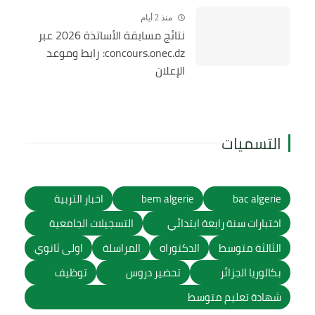
منذ 2 أيام
نتائج مسابقة الأساتذة 2026 عبر
concours.onec.dz: رابط وموعد
الإعلان
التسميات
bac algerie
bem algerie
اخبار التربية
اختبارات سنة رابعة ابتدائي
التسجيلات الجامعية
الثالثة متوسط
الدكتوراه
المراسلة
اولى ثانوي
بكالوريا الجزائر
تحضير دروس
توظيف
شهادة تعليم متوسط