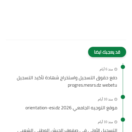
قد يعجبك ايضا
منذ 6 أيام
دفع حقوق التسجيل واستخراج شهادة تأكيد التسجيل
progres.mesrs.dz webetu
منذ 10 أيام
موقع التوجيه الجامعي 2026 orientation-esi.dz
منذ 10 أيام
التسجيل الأولي في صفوف الجيش الوطني الشعبي