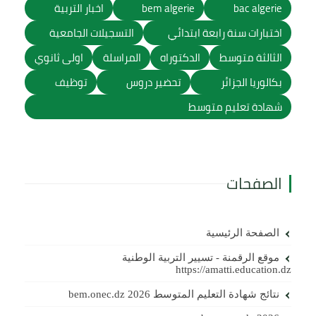
bac algerie
bem algerie
اخبار التربية
اختبارات سنة رابعة ابتدائي
التسجيلات الجامعية
الثالثة متوسط
الدكتوراه
المراسلة
اولى ثانوي
بكالوريا الجزائر
تحضير دروس
توظيف
شهادة تعليم متوسط
الصفحات
الصفحة الرئيسية
موقع الرقمنة - تسيير التربية الوطنية
https://amatti.education.dz
نتائج شهادة التعليم المتوسط 2026 bem.onec.dz