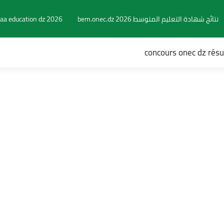
نتائج شهادة التعليم المتوسط 2026 bem.onec.dz
aa education dz 2026
concours onec dz rés