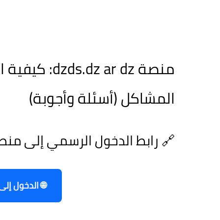
منصة dz ar dz
المشاكل (أسئلة وأجوبة)
🔗 رابط الدخول الرسمي إلى منصة s.dz ar dz
🌐 الدخول إلى ال